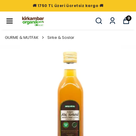
🚚 1750 TL üzeri ücretsiz kargo 🚚
0
GURME & MUTFAK
Sirke & Soslar