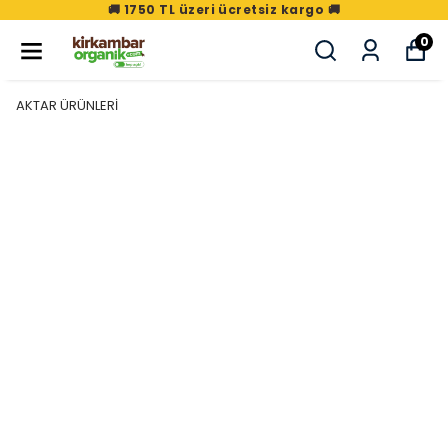
🚚 1750 TL üzeri ücretsiz kargo 🚚
0
AKTAR ÜRÜNLERİ