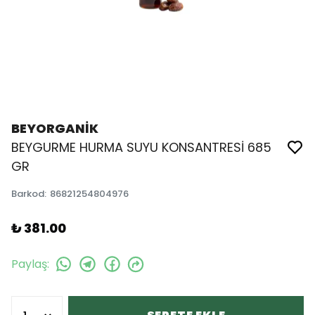
BEYORGANİK
BEYGURME HURMA SUYU KONSANTRESİ 685
GR
Barkod
:
86821254804976
₺ 381.00
Paylaş
: