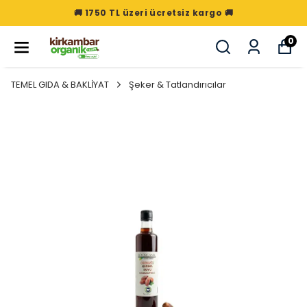
🚚 1750 TL üzeri ücretsiz kargo 🚚
0
TEMEL GIDA & BAKLİYAT
Şeker & Tatlandırıcılar