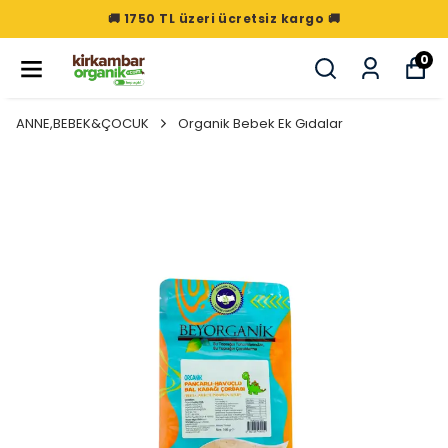
🚚 1750 TL üzeri ücretsiz kargo 🚚
0
ANNE,BEBEK&ÇOCUK
Organik Bebek Ek Gıdalar