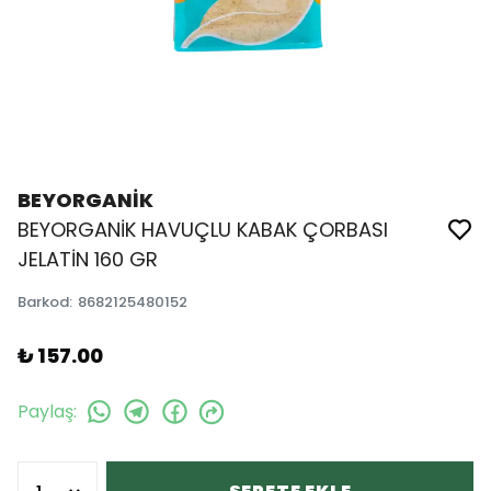
BEYORGANİK
BEYORGANİK HAVUÇLU KABAK ÇORBASI
JELATİN 160 GR
Barkod
:
8682125480152
₺ 157.00
Paylaş
: