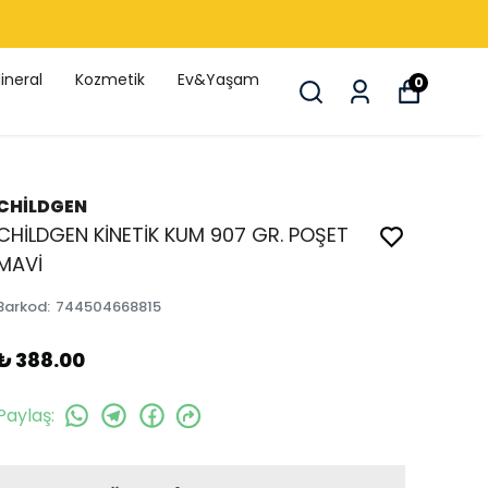
ineral
Kozmetik
Ev&Yaşam
0
CHİLDGEN
CHİLDGEN KİNETİK KUM 907 GR. POŞET
MAVİ
Barkod
:
744504668815
₺ 388.00
Paylaş
: