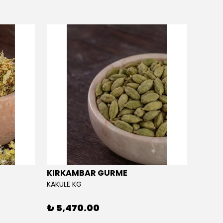
KIRKAMBAR GURME
EĞRİ
KAKULE KG
EĞRİÇA
₺ 5,470.00
₺ 5,