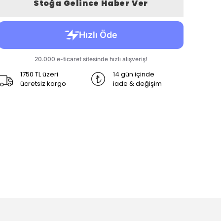
Stoğa Gelince Haber Ver
1750 TL üzeri
14 gün içinde
ücretsiz kargo
iade & değişim