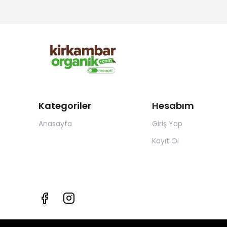
Kategoriler
Hesabım
Anasayfa
Giriş Yap
Kayıt Ol