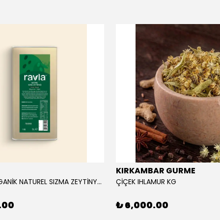
KIRKAMBAR GURME
RAVLA ORGANİK NATUREL SIZMA ZEYTİNYAĞI 5L
ÇİÇEK IHLAMUR KG
.00
₺ 6,000.00