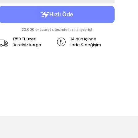
1750 TL üzeri
14 gün içinde
ücretsiz kargo
iade & değişim