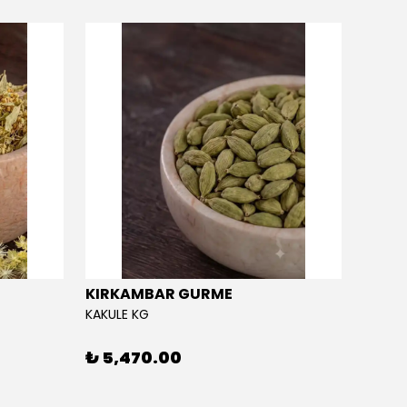
KIRKAMBAR GURME
EĞRİ
KAKULE KG
EĞRİÇA
₺ 5,470.00
₺ 5,