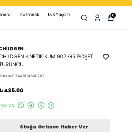
ineral
Kozmetik
Ev&Yaşam
0
CHİLDGEN
CHİLDGEN KİNETİK KUM 907 GR POŞET
TURUNCU
Barkod
:
744504668792
₺ 435.00
Paylaş
:
Stoğa Gelince Haber Ver