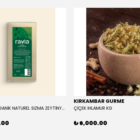
KIRKAMBAR GURME
RAVLA ORGANİK NATUREL SIZMA ZEYTİNYAĞI 5L
ÇİÇEK IHLAMUR KG
.00
₺ 6,000.00