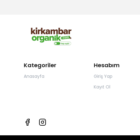
Kategoriler
Hesabım
Anasayfa
Giriş Yap
Kayıt Ol