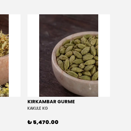
KIRKAMBAR GURME
EĞRİ
KAKULE KG
EĞRİÇA
₺ 5,470.00
₺ 5,