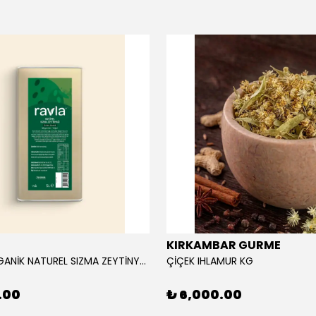
KIRKAMBAR GURME
RAVLA ORGANİK NATUREL SIZMA ZEYTİNYAĞI 5L
ÇİÇEK IHLAMUR KG
.00
₺ 6,000.00