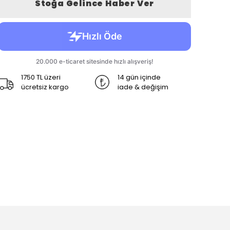
Stoğa Gelince Haber Ver
1750 TL üzeri
14 gün içinde
ücretsiz kargo
iade & değişim