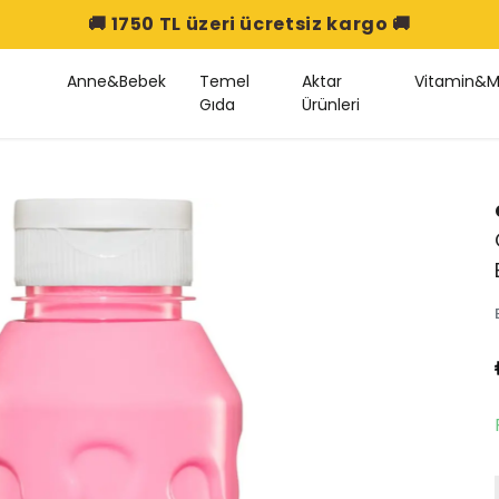
🚚 1750 TL üzeri ücretsiz kargo 🚚
Anne&Bebek
Temel
Aktar
Vitamin&M
Gıda
Ürünleri