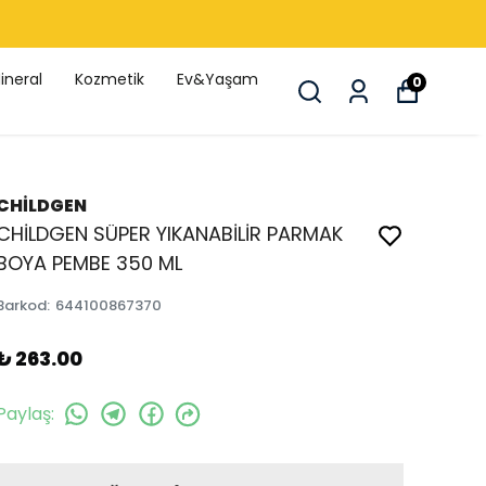
ineral
Kozmetik
Ev&Yaşam
0
CHİLDGEN
CHİLDGEN SÜPER YIKANABİLİR PARMAK
BOYA PEMBE 350 ML
Barkod
:
644100867370
₺ 263.00
Paylaş
: