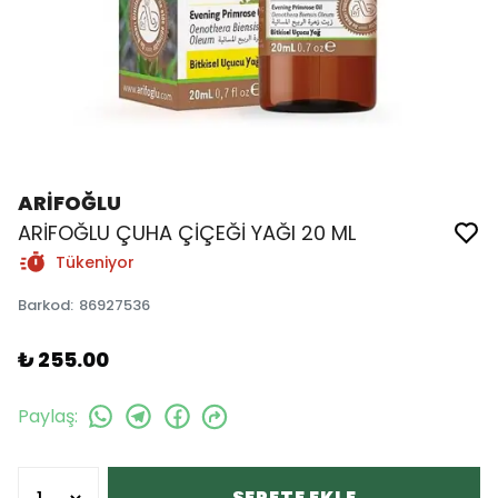
ARİFOĞLU
ARİFOĞLU ÇUHA ÇİÇEĞİ YAĞI 20 ML
Tükeniyor
Barkod
:
86927536
₺ 255.00
Paylaş
:
SEPETE EKLE