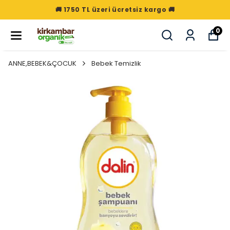
🚚 1750 TL üzeri ücretsiz kargo 🚚
0
ANNE,BEBEK&ÇOCUK
Bebek Temizlik