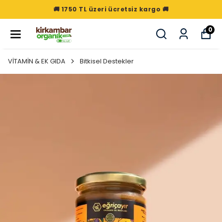
🚚 1750 TL üzeri ücretsiz kargo 🚚
0
VİTAMİN & EK GIDA
Bitkisel Destekler