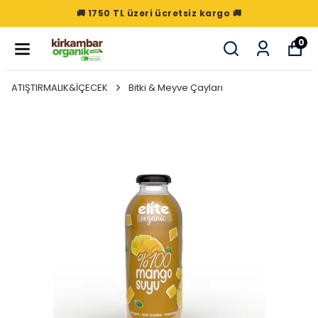
🚚 1750 TL üzeri ücretsiz kargo 🚚
0
ATIŞTIRMALIK&İÇECEK
Bitki & Meyve Çayları