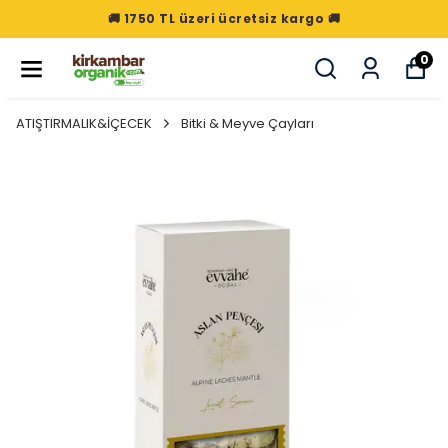
🚚 1750 TL üzeri ücretsiz kargo 🚚
0
ATIŞTIRMALIK&İÇECEK
Bitki & Meyve Çayları