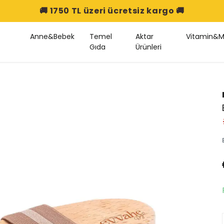
🚚 1750 TL üzeri ücretsiz kargo 🚚
Anne&Bebek
Temel
Aktar
Vitamin&M
Gıda
Ürünleri