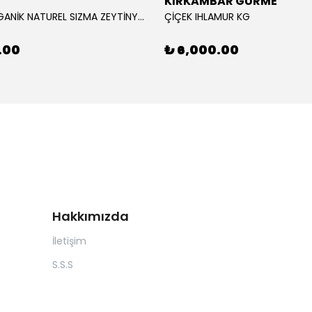
KIRKAMBAR GURME
RAVLA ORGANİK NATUREL SIZMA ZEYTİNYAĞI 5L
ÇİÇEK IHLAMUR KG
.00
₺ 6,000.00
Hakkımızda
İletişim
S.S.S