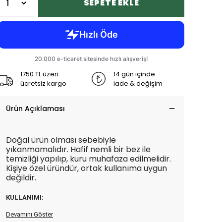
SEPETE EKLE
1750 TL üzeri
14 gün içinde
ücretsiz kargo
iade & değişim
Ürün Açıklaması
Doğal ürün olması sebebiyle
yıkanmamalıdır. Hafif nemli bir bez ile
temizliği yapılıp, kuru muhafaza edilmelidir.
Kişiye özel üründür, ortak kullanıma uygun
değildir.
KULLANIMI:
Devamını Göster