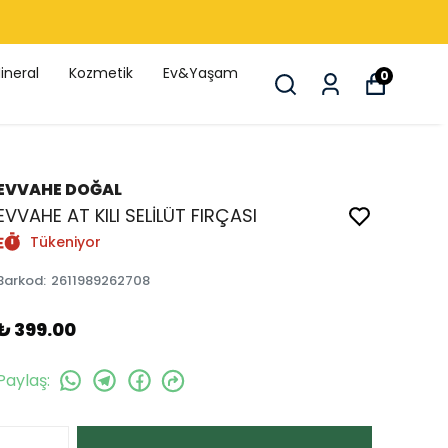
ineral
Kozmetik
Ev&Yaşam
0
EVVAHE DOĞAL
EVVAHE AT KILI SELİLÜT FIRÇASI
Tükeniyor
Barkod
:
2611989262708
₺ 399.00
Paylaş
: