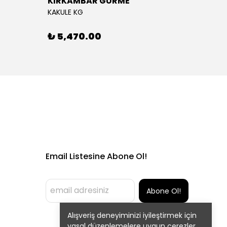
KIRKAMBAR GURME
EĞRİ
KAKULE KG
EĞRİÇA
₺ 5,470.00
₺ 5,
Email Listesine Abone Ol!
Abone Ol!
Alışveriş deneyiminizi iyileştirmek için
yasal düzenlemelere uygun çerezler