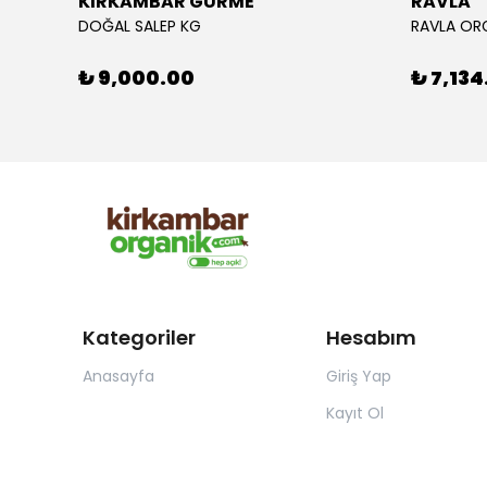
KIRKAMBAR GURME
RAVLA
DOĞAL SALEP KG
₺ 9,000.00
₺ 7,134
Kategoriler
Hesabım
Anasayfa
Giriş Yap
Kayıt Ol