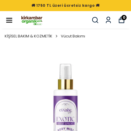
🚚 1750 TL üzeri ücretsiz kargo 🚚
0
KİŞİSEL BAKIM & KOZMETİK
Vücut Bakımı