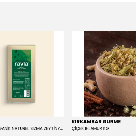
KIRKAMBAR GURME
RAVLA ORGANİK NATUREL SIZMA ZEYTİNYAĞI 5L
ÇİÇEK IHLAMUR KG