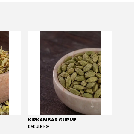
KIRKAMBAR GURME
EĞRİ
KAKULE KG
EĞRİÇA