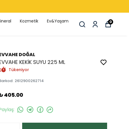
ineral
Kozmetik
Ev&Yaşam
0
EVVAHE DOĞAL
EVVAHE KEKİK SUYU 225 ML
Tükeniyor
Barkod
:
2612900262714
₺ 405.00
Paylaş
: