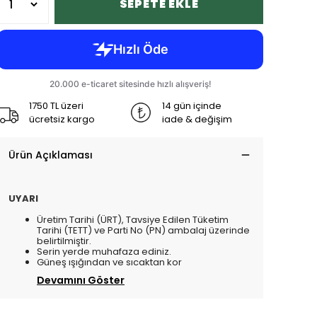
SEPETE EKLE
1750 TL üzeri
14 gün içinde
ücretsiz kargo
iade & değişim
Ürün Açıklaması
UYARI
Üretim Tarihi (ÜRT), Tavsiye Edilen Tüketim
Tarihi (TETT) ve Parti No (PN) ambalaj üzerinde
belirtilmiştir.
Serin yerde muhafaza ediniz.
Güneş ışığından ve sıcaktan kor
Devamını Göster