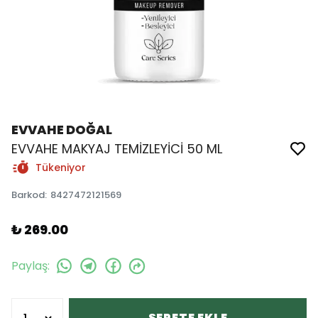
EVVAHE DOĞAL
EVVAHE MAKYAJ TEMİZLEYİCİ 50 ML
Tükeniyor
Barkod
:
8427472121569
₺ 269.00
Paylaş
:
SEPETE EKLE