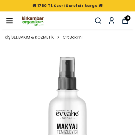
🚚 1750 TL üzeri ücretsiz kargo 🚚
0
KİŞİSEL BAKIM & KOZMETİK
Cilt Bakımı