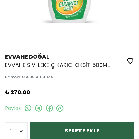
EVVAHE DOĞAL
EVVAHE SIVI LEKE ÇIKARICI OKSİT 500ML
Barkod
:
8683860151048
₺ 270.00
Paylaş
:
SEPETE EKLE