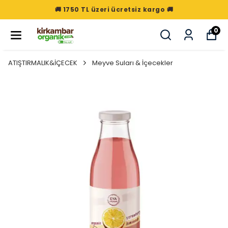
🚚 1750 TL üzeri ücretsiz kargo 🚚
0
ATIŞTIRMALIK&İÇECEK
Meyve Suları & İçecekler