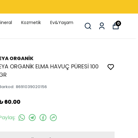
ineral
Kozmetik
Ev&Yaşam
0
EYA ORGANİK
EYA ORGANİK ELMA HAVUÇ PÜRESİ 100
GR
Barkod
:
8691039020156
₺ 60.00
Paylaş
: