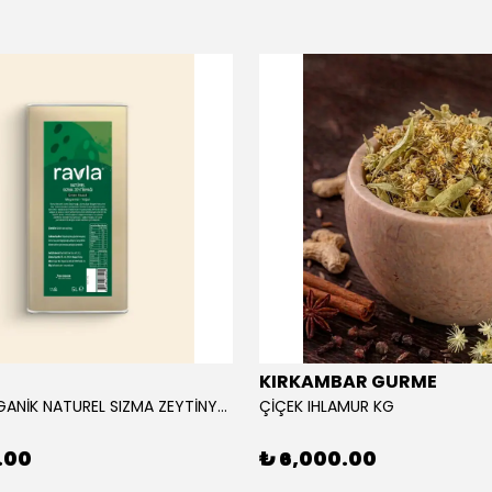
KIRKAMBAR GURME
RAVLA ORGANİK NATUREL SIZMA ZEYTİNYAĞI 5L
ÇİÇEK IHLAMUR KG
.00
₺ 6,000.00