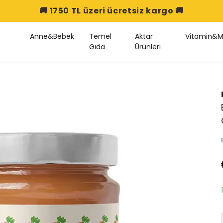
🚚 1750 TL üzeri ücretsiz kargo 🚚
Anne&Bebek
Temel
Aktar
Vitamin&M
Gıda
Ürünleri