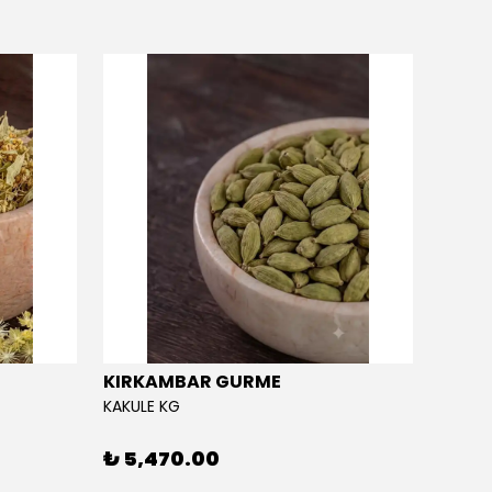
KIRKAMBAR GURME
EĞRİ
KAKULE KG
EĞRİÇA
₺ 5,470.00
₺ 5,