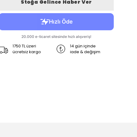
Stoğa Gelince Haber Ver
1750 TL üzeri
14 gün içinde
ücretsiz kargo
iade & değişim