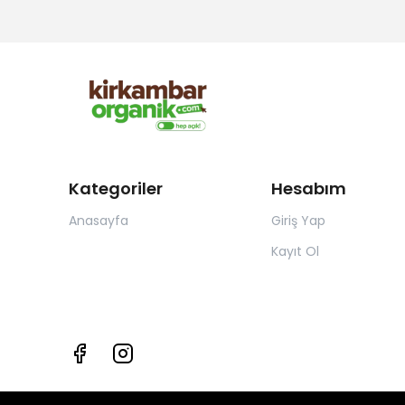
Kategoriler
Hesabım
Anasayfa
Giriş Yap
Kayıt Ol