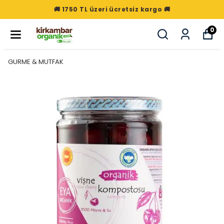
🚚 1750 TL üzeri ücretsiz kargo 🚚
0
GURME & MUTFAK