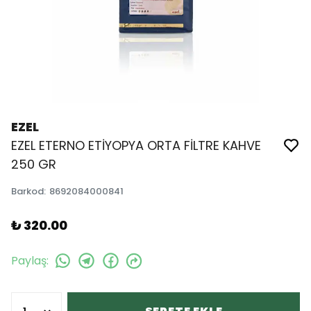
EZEL
EZEL ETERNO ETİYOPYA ORTA FİLTRE KAHVE
250 GR
Barkod
:
8692084000841
₺ 320.00
Paylaş
: