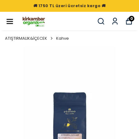
🚚 1750 TL üzeri ücretsiz kargo 🚚
0
ATIŞTIRMALIK&İÇECEK
Kahve