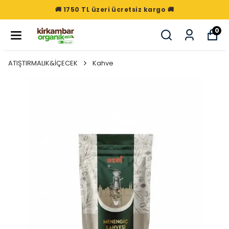
🚚 1750 TL üzeri ücretsiz kargo 🚚
0
ATIŞTIRMALIK&İÇECEK
Kahve