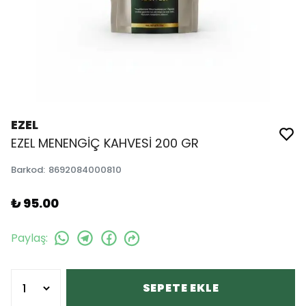
EZEL
EZEL MENENGİÇ KAHVESİ 200 GR
Barkod
:
8692084000810
₺ 95.00
Paylaş
:
SEPETE EKLE