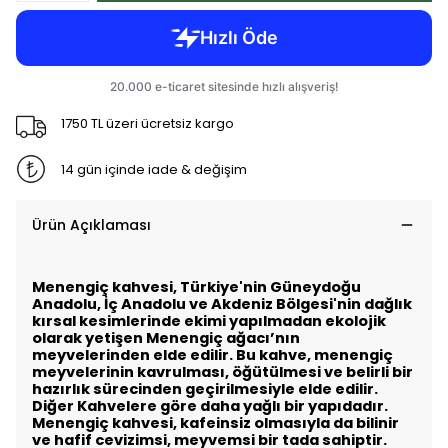
1750 TL üzeri ücretsiz kargo
14 gün içinde iade & değişim
Ürün Açıklaması
Menengiç kahvesi, Türkiye'nin Güneydoğu
Anadolu, İç Anadolu ve Akdeniz Bölgesi'nin dağlık
kırsal kesimlerinde ekimi yapılmadan ekolojik
olarak yetişen Menengiç ağacı’nın
meyvelerinden elde edilir. Bu kahve, menengiç
meyvelerinin kavrulması, öğütülmesi ve belirli bir
hazırlık sürecinden geçirilmesiyle elde edilir.
Diğer Kahvelere göre daha yağlı bir yapıdadır.
Menengiç kahvesi, kafeinsiz olmasıyla da bilinir
ve hafif cevizimsi, meyvemsi bir tada sahiptir.