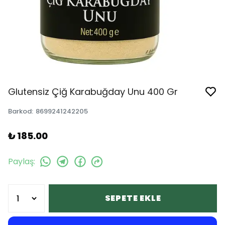
Glutensiz Çiğ Karabuğday Unu 400 Gr
Barkod
:
8699241242205
₺ 185.00
Paylaş
:
SEPETE EKLE