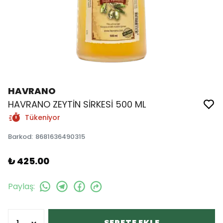
HAVRANO
HAVRANO ZEYTİN SİRKESİ 500 ML
Tükeniyor
Barkod
:
8681636490315
₺ 425.00
Paylaş
:
SEPETE EKLE