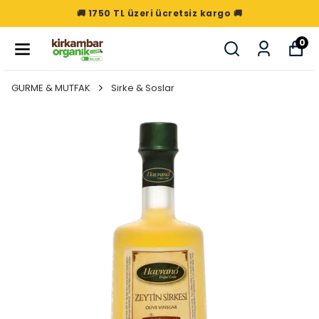
🚚 1750 TL üzeri ücretsiz kargo 🚚
0
GURME & MUTFAK
Sirke & Soslar