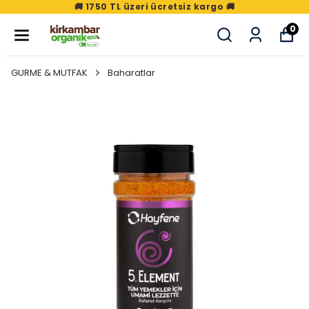
🚚 1750 TL üzeri ücretsiz kargo 🚚
0
GURME & MUTFAK
Baharatlar