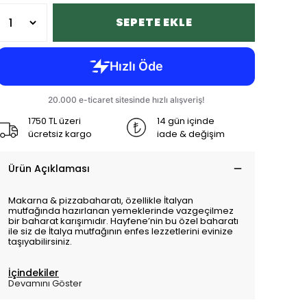
SEPETE EKLE
1750 TL üzeri
14 gün içinde
ücretsiz kargo
iade & değişim
Ürün Açıklaması
Makarna & pizzabaharatı, özellikle İtalyan
mutfağında hazırlanan yemeklerinde vazgeçilmez
bir baharat karışımıdır. Hayfene’nin bu özel baharatı
ile siz de İtalya mutfağının enfes lezzetlerini evinize
taşıyabilirsiniz.
İçindekiler
Devamını Göster