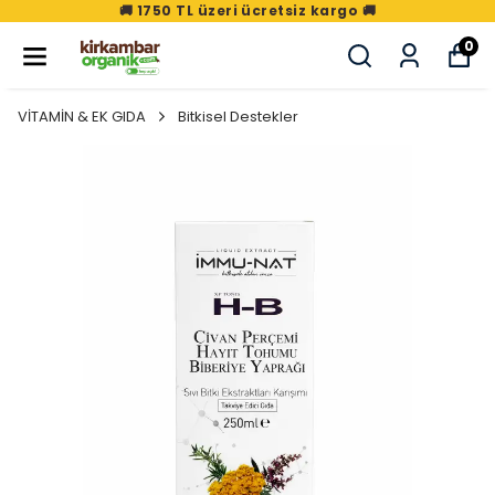
🚚 1750 TL üzeri ücretsiz kargo 🚚
0
VİTAMİN & EK GIDA
Bitkisel Destekler