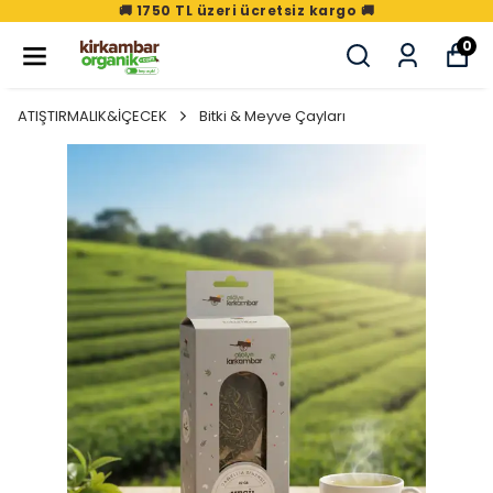
🚚 1750 TL üzeri ücretsiz kargo 🚚
0
ATIŞTIRMALIK&İÇECEK
Bitki & Meyve Çayları