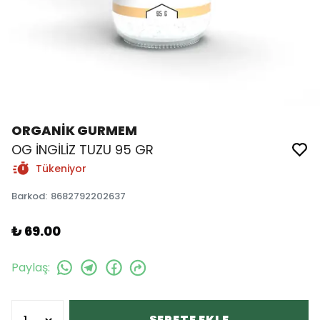
ORGANİK GURMEM
OG İNGİLİZ TUZU 95 GR
Tükeniyor
Barkod
:
8682792202637
₺ 69.00
Paylaş
:
SEPETE EKLE