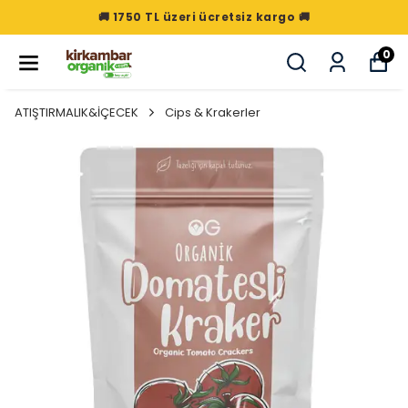
🚚 1750 TL üzeri ücretsiz kargo 🚚
0
ATIŞTIRMALIK&İÇECEK
Cips & Krakerler