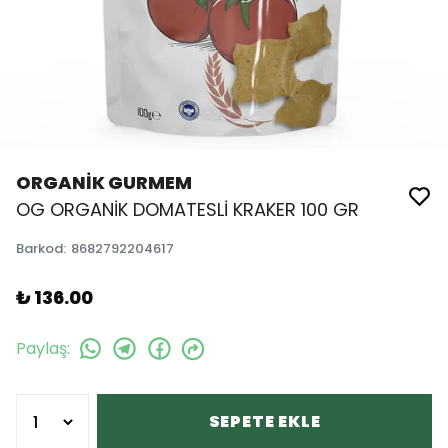
ORGANİK GURMEM
OG ORGANİK DOMATESLİ KRAKER 100 GR
Barkod
:
8682792204617
₺ 136.00
Paylaş
:
SEPETE EKLE