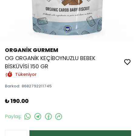
ORGANİK GURMEM
OG ORGANİK KEÇİBOYNUZLU BEBEK
BİSKÜVİSİ 150 GR
Tükeniyor
Barkod
:
8682792211745
₺ 190.00
Paylaş
: