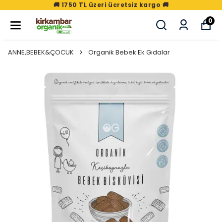
🚚 1750 TL üzeri ücretsiz kargo 🚚
0
ANNE,BEBEK&ÇOCUK
Organik Bebek Ek Gıdalar