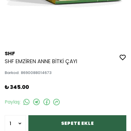
SHF
SHF EMZİREN ANNE BİTKİ ÇAYI
Barkod
:
8690088014673
₺ 345.00
Paylaş
:
SEPETE EKLE