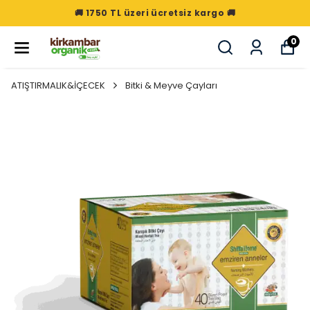
🚚 1750 TL üzeri ücretsiz kargo 🚚
0
ATIŞTIRMALIK&İÇECEK
Bitki & Meyve Çayları