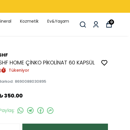
ineral
Kozmetik
Ev&Yaşam
0
SHF
SHF HOME ÇİNKO PİKOLİNAT 60 KAPSÜL
Tükeniyor
Barkod
:
8690088030895
₺ 350.00
Paylaş
: