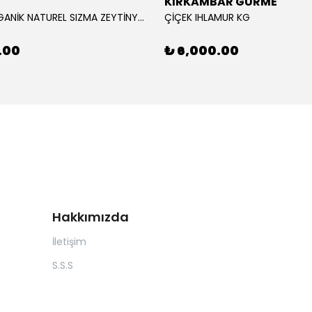
KIRKAMBAR GURME
RAVLA ORGANİK NATUREL SIZMA ZEYTİNYAĞI 5L
ÇİÇEK IHLAMUR KG
.00
₺ 6,000.00
Hakkımızda
İletişim
S.S.S