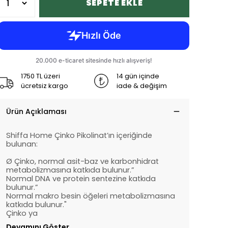
SEPETE EKLE
1750 TL üzeri
14 gün içinde
ücretsiz kargo
iade & değişim
Ürün Açıklaması
Shiffa Home Çinko Pikolinat’ın içeriğinde
bulunan:
Ø
Çinko, normal asit-baz ve karbonhidrat
metabolizmasına katkıda bulunur.”
Normal DNA ve protein sentezine katkıda
bulunur.”
Normal makro besin öğeleri metabolizmasına
katkıda bulunur."
Çinko ya
Devamını Göster