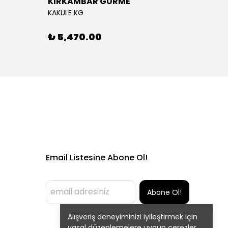
KIRKAMBAR GURME
EĞRİ
KAKULE KG
EĞRİÇA
₺ 5,470.00
₺ 5,
Email Listesine Abone Ol!
Abone Ol!
Alışveriş deneyiminizi iyileştirmek için
yasal düzenlemelere uygun çerezler