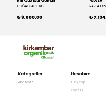
KIRKAMBAR GURME
RAVLA
DOĞAL SALEP KG
₺ 9,000.00
₺ 7,134
Kategoriler
Hesabım
Anasayfa
Giriş Yap
Kayıt Ol