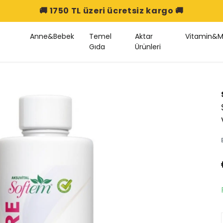
🚚 1750 TL üzeri ücretsiz kargo 🚚
Anne&Bebek
Temel
Aktar
Vitamin&M
Gıda
Ürünleri