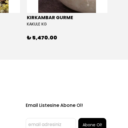
KIRKAMBAR GURME
EĞRİ
KAKULE KG
EĞRİÇA
₺ 5,470.00
₺ 5,
Email Listesine Abone Ol!
Abone Ol!