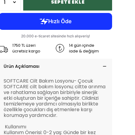
SEPETE EKLE
1750 TL üzeri
14 gün içinde
ücretsiz kargo
iade & değişim
Ürün Açıklaması
SOFTCARE Cilt Bakım Losyonu- Çocuk
SOFTCARE cilt bakım losyonu; ciltte arınma
ve rahatlama sağlayan birbiriyle sinerjik
etki oluşturan bir içeriğe sahiptir. Cildinizi
temizlemeye yardımcı olmasıyla birlikte
özellikle çocukları dış etmenlere karşı
korumaya yardımcıdır.
Kullanımı
Kullanım Önerisi: 0-2 yaş: Günde bir kez