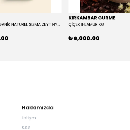
KIRKAMBAR GURME
RAVLA ORGANİK NATUREL SIZMA ZEYTİNYAĞI 5L
ÇİÇEK IHLAMUR KG
.00
₺ 6,000.00
Hakkımızda
İletişim
S.S.S