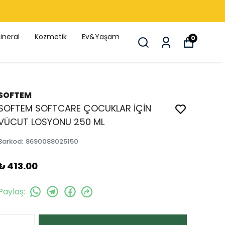
ineral
Kozmetik
Ev&Yaşam
0
SOFTEM
SOFTEM SOFTCARE ÇOCUKLAR İÇİN
VÜCUT LOSYONU 250 ML
Barkod
:
8690088025150
₺ 413.00
Paylaş
: