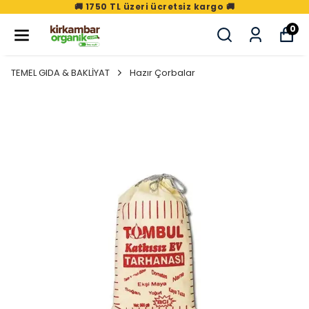
🚚 1750 TL üzeri ücretsiz kargo 🚚
0
TEMEL GIDA & BAKLİYAT
Hazır Çorbalar