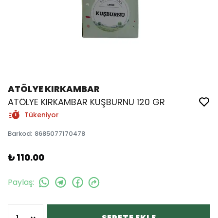
ATÖLYE KIRKAMBAR
ATÖLYE KIRKAMBAR KUŞBURNU 120 GR
Tükeniyor
Barkod
:
8685077170478
₺ 110.00
Paylaş
:
SEPETE EKLE