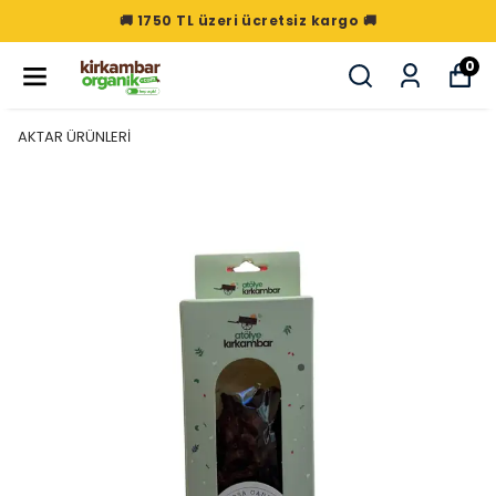
🚚 1750 TL üzeri ücretsiz kargo 🚚
0
AKTAR ÜRÜNLERİ