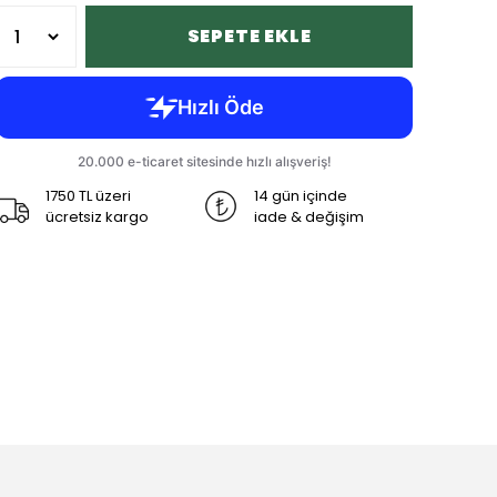
SEPETE EKLE
1750 TL üzeri
14 gün içinde
ücretsiz kargo
iade & değişim