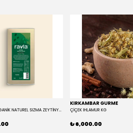
KIRKAMBAR GURME
RAVLA ORGANİK NATUREL SIZMA ZEYTİNYAĞI 5L
ÇİÇEK IHLAMUR KG
.00
₺ 6,000.00