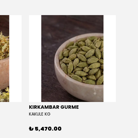
KIRKAMBAR GURME
EĞRİ
KAKULE KG
EĞRİÇA
₺ 5,470.00
₺ 5,