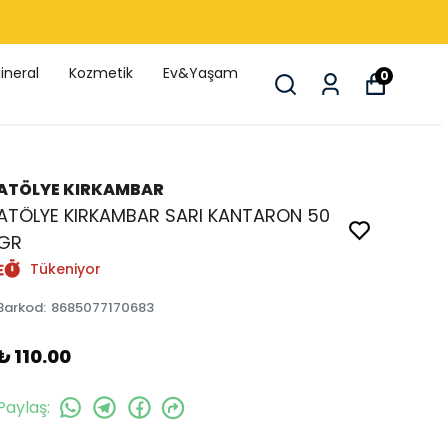
ineral
Kozmetik
Ev&Yaşam
0
ATÖLYE KIRKAMBAR
ATÖLYE KIRKAMBAR SARI KANTARON 50
GR
Tükeniyor
Barkod
:
8685077170683
₺ 110.00
Paylaş
: