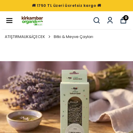
🚚 1750 TL üzeri ücretsiz kargo 🚚
0
ATIŞTIRMALIK&İÇECEK
Bitki & Meyve Çayları