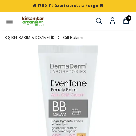
🚚 1750 TL üzeri ücretsiz kargo 🚚
0
KİŞİSEL BAKIM & KOZMETİK
Cilt Bakımı