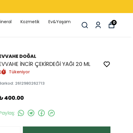
ineral
Kozmetik
Ev&Yaşam
0
EVVAHE DOĞAL
EVVAHE İNCİR ÇEKİRDEĞİ YAĞI 20 ML
Tükeniyor
Barkod
:
2612980262713
₺ 400.00
Paylaş
: