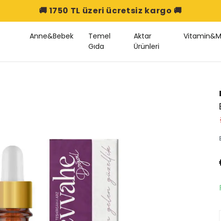
🚚 1750 TL üzeri ücretsiz kargo 🚚
Anne&Bebek
Temel
Aktar
Vitamin&M
Gıda
Ürünleri