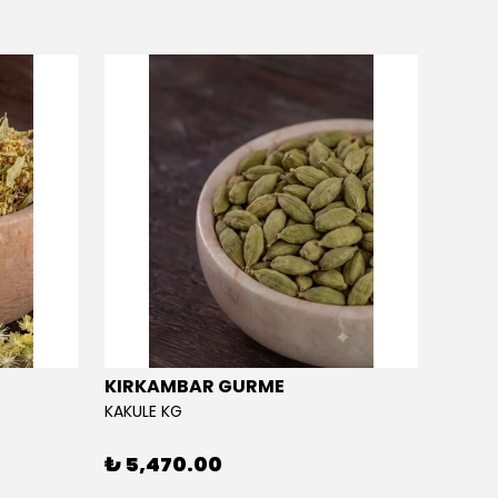
KIRKAMBAR GURME
EĞRİ
KAKULE KG
EĞRİÇA
₺ 5,470.00
₺ 5,