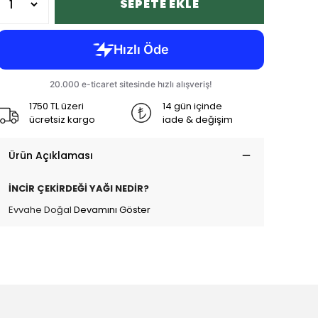
SEPETE EKLE
1750 TL üzeri
14 gün içinde
ücretsiz kargo
iade & değişim
Ürün Açıklaması
İNCİR ÇEKİRDEĞİ
YAĞI NEDİR?
Evvahe
Doğal
Devamını Göster