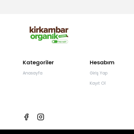
Kategoriler
Hesabım
Anasayfa
Giriş Yap
Kayıt Ol