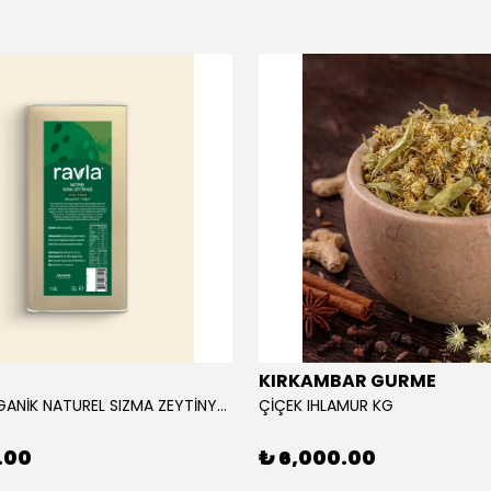
KIRKAMBAR GURME
RAVLA ORGANİK NATUREL SIZMA ZEYTİNYAĞI 5L
ÇİÇEK IHLAMUR KG
.00
₺ 6,000.00