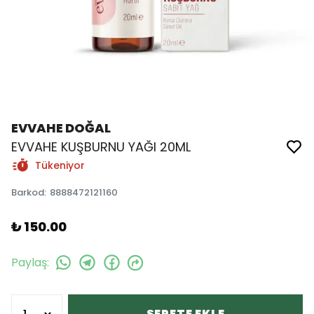
EVVAHE DOĞAL
EVVAHE KUŞBURNU YAĞI 20ML
Tükeniyor
Barkod
:
8888472121160
₺ 150.00
Paylaş
:
SEPETE EKLE