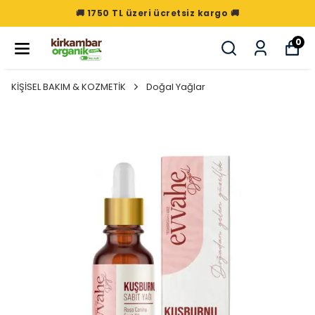
🚚 1750 TL üzeri ücretsiz kargo 🚚
0
KİŞİSEL BAKIM & KOZMETİK
Doğal Yağlar