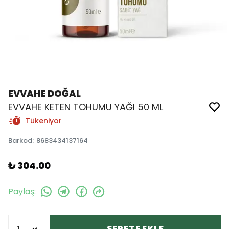
EVVAHE DOĞAL
EVVAHE KETEN TOHUMU YAĞI 50 ML
Tükeniyor
Barkod
:
8683434137164
₺ 304.00
Paylaş
:
SEPETE EKLE