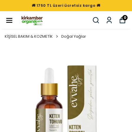
🚚 1750 TL üzeri ücretsiz kargo 🚚
0
KİŞİSEL BAKIM & KOZMETİK
Doğal Yağlar