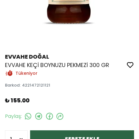
EVVAHE DOĞAL
EVVAHE KEÇİ BOYNUZU PEKMEZİ 300 GR
Tükeniyor
Barkod
:
4221472121121
₺ 155.00
Paylaş
:
SEPETE EKLE