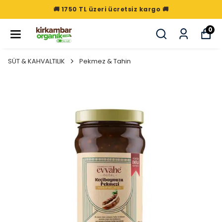
🚚 1750 TL üzeri ücretsiz kargo 🚚
0
SÜT & KAHVALTILIK
Pekmez & Tahin