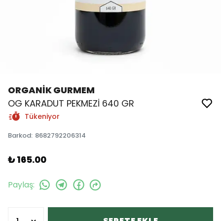
ORGANİK GURMEM
OG KARADUT PEKMEZİ 640 GR
Tükeniyor
Barkod
:
8682792206314
₺ 165.00
Paylaş
:
SEPETE EKLE