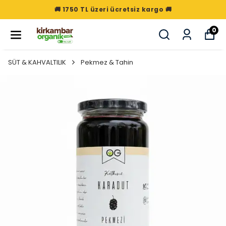
🚚 1750 TL üzeri ücretsiz kargo 🚚
0
SÜT & KAHVALTILIK
Pekmez & Tahin