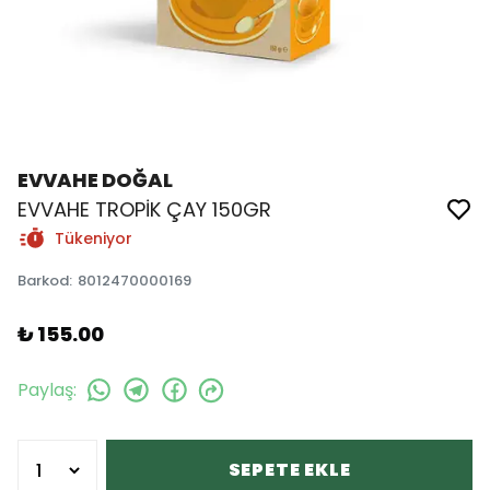
EVVAHE DOĞAL
EVVAHE TROPİK ÇAY 150GR
Tükeniyor
Barkod
:
8012470000169
₺ 155.00
Paylaş
:
SEPETE EKLE