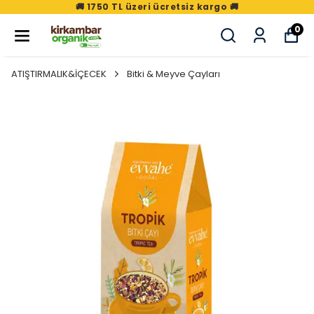
🚚 1750 TL üzeri ücretsiz kargo 🚚
0
ATIŞTIRMALIK&İÇECEK
Bitki & Meyve Çayları