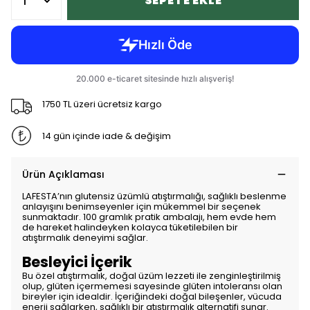
SEPETE EKLE
1750 TL üzeri ücretsiz kargo
14 gün içinde iade & değişim
Ürün Açıklaması
LAFESTA’nın glutensiz üzümlü atıştırmalığı, sağlıklı beslenme
anlayışını benimseyenler için mükemmel bir seçenek
sunmaktadır. 100 gramlık pratik ambalajı, hem evde hem
de hareket halindeyken kolayca tüketilebilen bir
atıştırmalık deneyimi sağlar.
Besleyici İçerik
Bu özel atıştırmalık, doğal üzüm lezzeti ile zenginleştirilmiş
olup, glüten içermemesi sayesinde glüten intoleransı olan
bireyler için idealdir. İçeriğindeki doğal bileşenler, vücuda
enerji sağlarken, sağlıklı bir atıştırmalık alternatifi sunar.