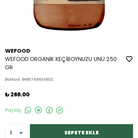
WEFOOD
WEFOOD ORGANİK KEÇİBOYNUZU UNU 250
GR
Barkod
:
8681749104802
₺ 266.00
Paylaş
:
SEPETE EKLE