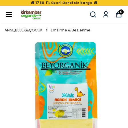
🚚 1750 TL üzeri ücretsiz kargo 🚚
0
ANNE,BEBEK&ÇOCUK
Emzirme & Beslenme