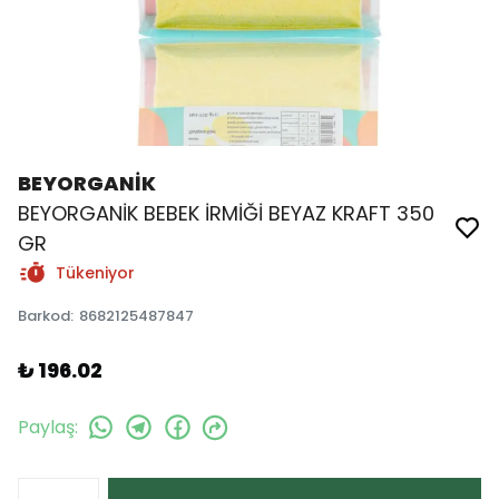
BEYORGANİK
BEYORGANİK BEBEK İRMİĞİ BEYAZ KRAFT 350
GR
Tükeniyor
Barkod
:
8682125487847
₺ 196.02
Paylaş
: