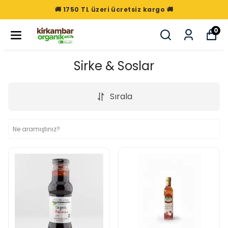
🚚 1750 TL üzeri ücretsiz kargo 🚚
0
Sirke & Soslar
Sırala