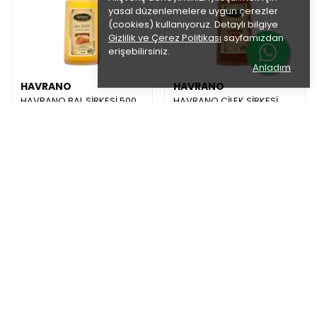
yasal düzenlemelere uygun çerezler
(cookies) kullanıyoruz. Detaylı bilgiye
Gizlilik ve Çerez Politikası
sayfamızdan
erişebilirsiniz.
Anladım
HAVRANO
HAVRANO
HAVRANO BAL SİRKESİ 500
HAVRANO ÇİLEK SİRKESİ
ML
500 ML
₺ 425.00
₺ 425.00