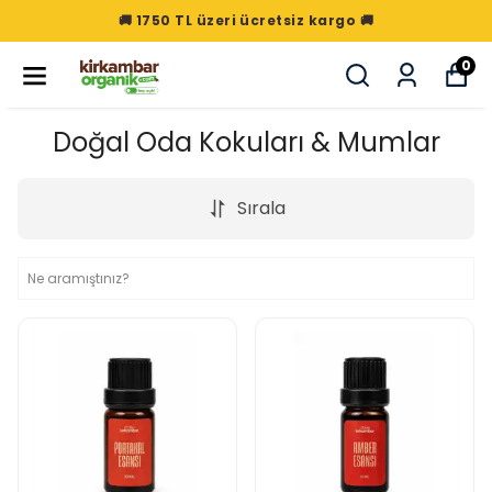
🚚 1750 TL üzeri ücretsiz kargo 🚚
0
Doğal Oda Kokuları & Mumlar
Sırala